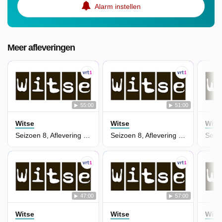
Alarm instellen
Meer afleveringen
55:00
51:00
Witse
Witse
Wits
Seizoen 8, Aflevering 5 - Vrije Slag
Seizoen 8, Aflevering 3 - Ongestoord Bezoek
47:00
57:00
Witse
Witse
Wits