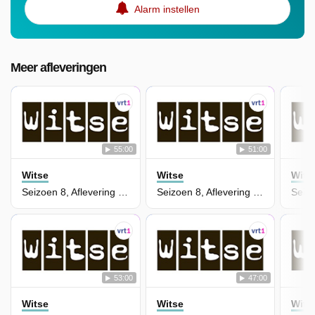
Alarm instellen
Meer afleveringen
55:00
51:00
Witse
Witse
Wits
Seizoen 8, Aflevering 5 - Vrije Slag
Seizoen 8, Aflevering 3 - Ongestoord Bezoek
53:00
47:00
Witse
Witse
Wits