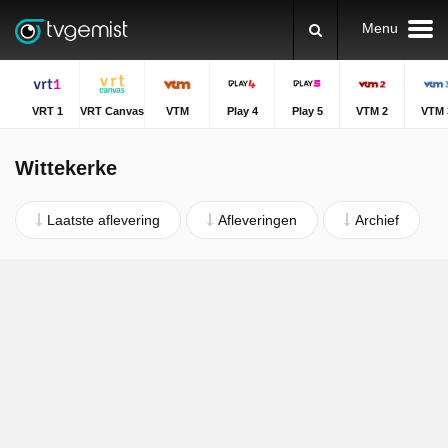
Menu
VRT 1
VRT Canvas
VTM
Play 4
Play 5
VTM 2
VTM 
Wittekerke
Laatste aflevering
Afleveringen
Archief