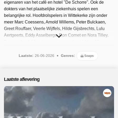
eigenaren van het café en hotel "De Schorre". Ook de
dokters van het plaatselijke ziekenhuis spelen een
belangrijke rol. Hoofdrolspelers in Wittekerke zijn onder
meer Marc Coessens, Arnold Willems, Peter Bulckaen,
Greet Rouffaer, Veerle Wijffels, Hilde Gijsbrechts, Lulu
Aertgeerts, Eddy Asselbergs, Ron Cornet en Nora Tilley.
De soap heeft 15 seizoenen lang gedraaid. Voor Vlaamse
acteurs als Kürt Rogiers, Werner De Smedt en Veerle
Baetens betekende Wittekerke een belangrijke opstap
Laatste:
26-06-2026
Genres:
Soaps
naar hun verdere carrière. Oorspronkelijk was Wittekerke
gebaseerd op het Australische E Street. Sinds 2025 is het
programma beschikbaar. Er zijn 47 afleveringen
Laatste aflevering
uitgezonden, de meest recente in juni 2026.