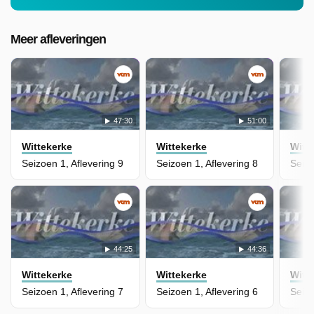
Meer afleveringen
47:30
51:00
Wittekerke
Wittekerke
Witt
Seizoen 1, Aflevering 9
Seizoen 1, Aflevering 8
Seizo
44:25
44:36
Wittekerke
Wittekerke
Witt
Seizoen 1, Aflevering 7
Seizoen 1, Aflevering 6
Seizo