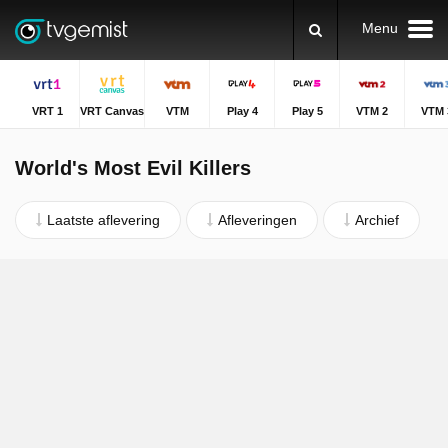
Menu
VRT 1
VRT Canvas
VTM
Play 4
Play 5
VTM 2
VTM 
World's Most Evil Killers
Laatste aflevering
Afleveringen
Archief