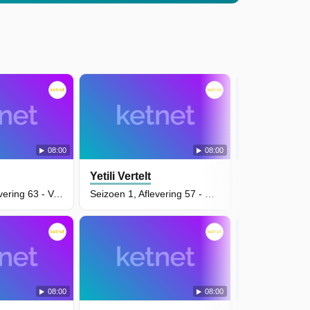
08:00
08:00
Yetili Vertelt
Yetili Vertelt
Seizoen 1, Aflevering 63 - Verboden Voor Olifanten
Seizoen 1, Aflevering 57 - De Superdupers Adele's Probleem
08:00
08:00