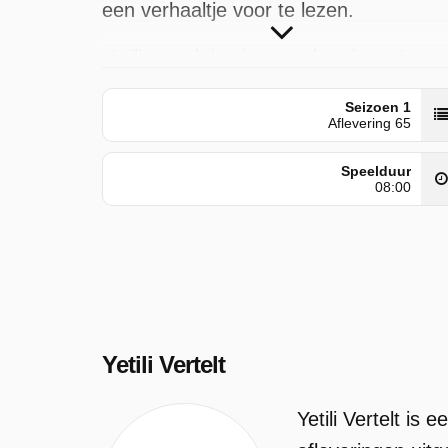
een verhaaltje voor te lezen.
Yetili Vertelt is uitgezonden door Ketne
op donderdag 11 juni 2026 om 11:32
Seizoen 1
uur. Deze aflevering is voor het eerst
Aflevering 65
geplaatst op donderdag 23 april 2026.
Speelduur
08:00
Yetili Vertelt
Yetili Vertelt is