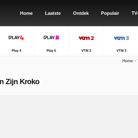
Home
Laatste
Ontdek
Populair
TV
Play 4
Play 5
VTM 2
VTM 3
Home
En Zijn Kroko