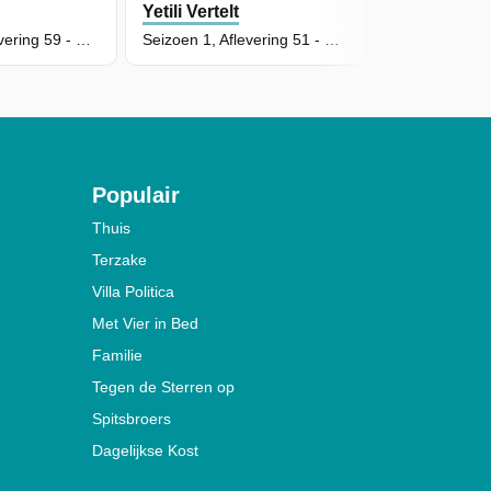
Yetili Vertelt
Yetili Vertelt
Seizoen 1, Aflevering 59 - Mamoko
Seizoen 1, Aflevering 51 - De Raaf En Het Kaaswiel
Populair
Thuis
Terzake
Villa Politica
Met Vier in Bed
Familie
Tegen de Sterren op
Spitsbroers
Dagelijkse Kost