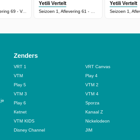
Yetili Vertelt
Yetili Vertelt
Seizoen 1, Aflevering 69 - Vrolijk Kerstfeest, Rita En Dinges
Seizoen 1, Aflevering 61 - De Broussetaxi Van Papa Diop
Zenders
VRT 1
VRT Canvas
VTM
Play 4
Play 5
VTM 2
VTM 3
VTM 4
 je
Play 6
Sporza
Ketnet
Kanaal Z
VTM KIDS
Nickelodeon
Disney Channel
JIM