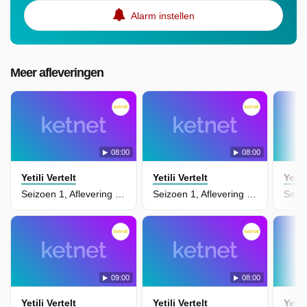
Alarm instellen
Meer afleveringen
08:00
08:00
Yetili Vertelt
Yetili Vertelt
Yetil
Seizoen 1, Aflevering 47 - Louise, De Detective Uit New York
Seizoen 1, Aflevering 45 - De Sleutel
09:00
08:00
Yetili Vertelt
Yetili Vertelt
Yetil