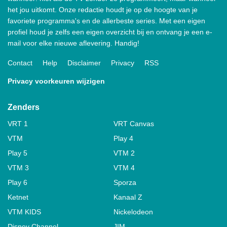
het jou uitkomt. Onze redactie houdt je op de hoogte van je
favoriete programma's en de allerbeste series. Met een eigen
profiel houd je zelfs een eigen overzicht bij en ontvang je een e-
mail voor elke nieuwe aflevering. Handig!
Contact
Help
Disclaimer
Privacy
RSS
Privacy voorkeuren wijzigen
Zenders
VRT 1
VRT Canvas
VTM
Play 4
Play 5
VTM 2
VTM 3
VTM 4
Play 6
Sporza
Ketnet
Kanaal Z
VTM KIDS
Nickelodeon
Disney Channel
JIM