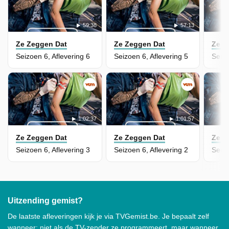
59:38
57:13
Ze Zeggen Dat
Ze Zeggen Dat
Ze Z
Seizoen 6, Aflevering 6
Seizoen 6, Aflevering 5
Seizo
1:02:37
1:01:57
Ze Zeggen Dat
Ze Zeggen Dat
Ze Z
Seizoen 6, Aflevering 3
Seizoen 6, Aflevering 2
Seizo
Uitzending gemist?
De laatste afleveringen kijk je via TVGemist.be. Je bepaalt zelf
wanneer: niet als de TV-zender ze programmeert, maar wanneer