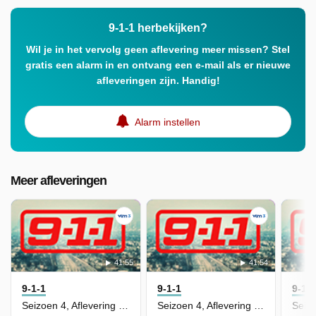
9-1-1 herbekijken?
Wil je in het vervolg geen aflevering meer missen? Stel
gratis een alarm in en ontvang een e-mail als er nieuwe
afleveringen zijn. Handig!
Alarm instellen
Meer afleveringen
41:55
41:54
9-1-1
9-1-1
9-1-
Seizoen 4, Aflevering 8 - Breaking Point
Seizoen 4, Aflevering 7 - There Goes the Neighborhood