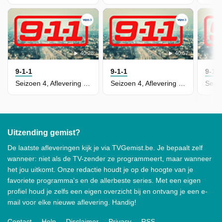
40:28
40:57
9-1-1
9-1-1
9-1-
Seizoen 4, Aflevering 6 - Jinx
Seizoen 4, Aflevering 5 - Buck Begins
Uitzending gemist?
De laatste afleveringen kijk je via TVGemist.be. Je bepaalt zelf
wanneer: niet als de TV-zender ze programmeert, maar wanneer
het jou uitkomt. Onze redactie houdt je op de hoogte van je
favoriete programma's en de allerbeste series. Met een eigen
profiel houd je zelfs een eigen overzicht bij en ontvang je een e-
mail voor elke nieuwe aflevering. Handig!
Contact
Help
Disclaimer
Privacy
RSS