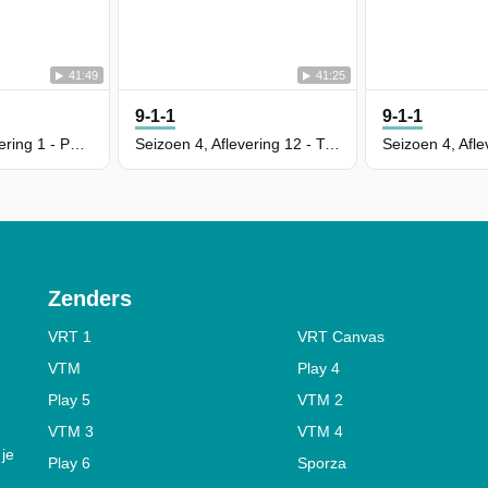
41:49
41:25
9-1-1
9-1-1
Seizoen 5, Aflevering 1 - Panic
Seizoen 4, Aflevering 12 - Treasure Hunt
Zenders
VRT 1
VRT Canvas
VTM
Play 4
Play 5
VTM 2
VTM 3
VTM 4
 je
Play 6
Sporza