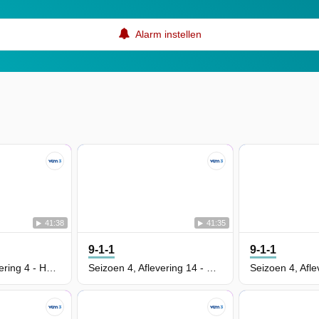
Alarm instellen
41:38
41:35
9-1-1
9-1-1
Seizoen 5, Aflevering 4 - Home and Away
Seizoen 4, Aflevering 14 - Survivors