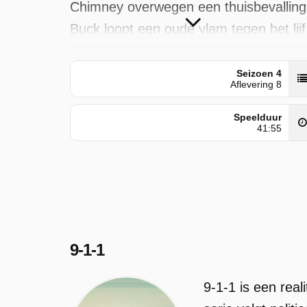
Chimney overwegen een thuisbevalling
Buck loopt een oude vlam tegen het lijf
9-1-1 is uitgezonden door VTM 3 op
Seizoen 4
vrijdag 3 juli 2026 om 00:00 uur.
Aflevering 8
Speelduur
41:55
9-1-1
9-1-1 is een real