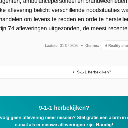
tieagenten, ambulancepersoneel en brandweerliede
ke aflevering belicht verschillende noodsituaties w
 handelen om levens te redden en orde te herstell
ijn 74 afleveringen uitgezonden, de meest recente i
Laatste:
31-07-2026
Genres:
Reality sh
9-1-1 herbekijken?
9-1-1 herbekijken?
ervolg geen aflevering meer missen? Stel gratis een alarm i
e-mail als er nieuwe afleveringen zijn. Handig!