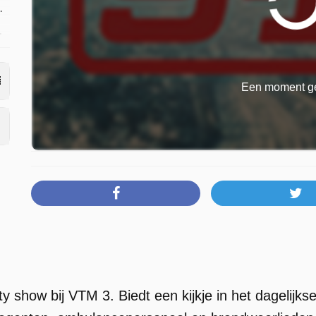
.
.
Een moment ge
ity show bij VTM 3. Biedt een kijkje in het dagelijk