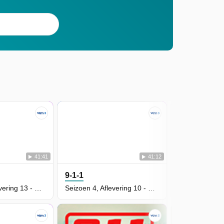
41:41
41:12
9-1-1
9-1-1
Seizoen 4, Aflevering 13 - Suspicion
Seizoen 4, Aflevering 10 - Parenthood