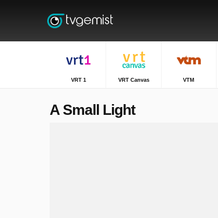
VRT 1
VRT Canvas
VTM
A Small Light