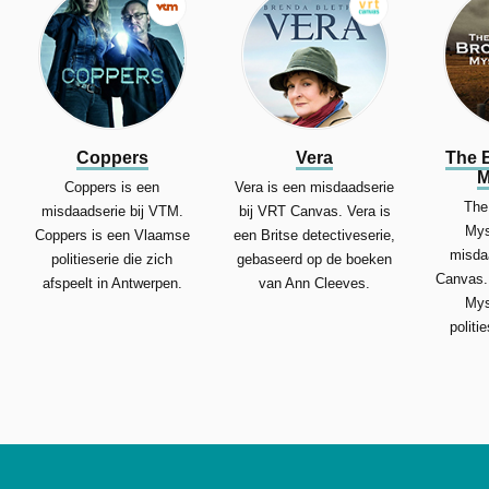
Coppers
Vera
The 
M
Coppers is een
Vera is een misdaadserie
The
misdaadserie bij VTM.
bij VRT Canvas. Vera is
Mys
Coppers is een Vlaamse
een Britse detectiveserie,
misda
politieserie die zich
gebaseerd op de boeken
Canvas.
afspeelt in Antwerpen.
van Ann Cleeves.
Mys
politi