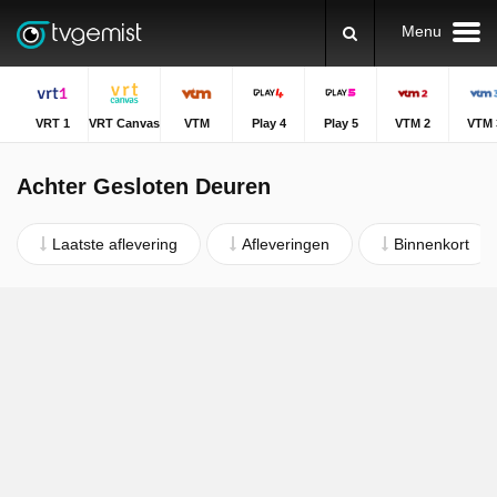
Menu
VRT 1
VRT Canvas
VTM
Play 4
Play 5
VTM 2
VTM 
Achter Gesloten Deuren
Laatste aflevering
Afleveringen
Binnenkort