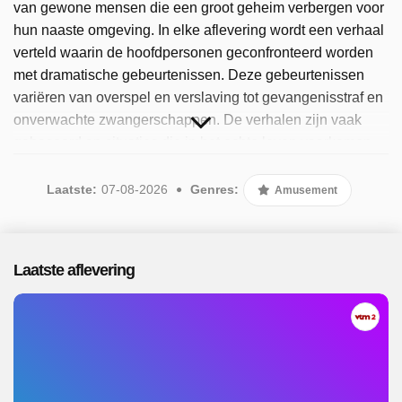
van gewone mensen die een groot geheim verbergen voor
hun naaste omgeving. In elke aflevering wordt een verhaal
verteld waarin de hoofdpersonen geconfronteerd worden
met dramatische gebeurtenissen. Deze gebeurtenissen
variëren van overspel en verslaving tot gevangenisstraf en
onverwachte zwangerschappen. De verhalen zijn vaak
gebaseerd op situaties die in het echte leven voorkomen,
maar worden nagespeeld door acteurs. Sinds 2025 is het
programma beschikbaar. Er zijn 95 afleveringen
Laatste:
07-08-2026
Genres:
Amusement
uitgezonden, de meest recente in augustus 2026.
Laatste aflevering