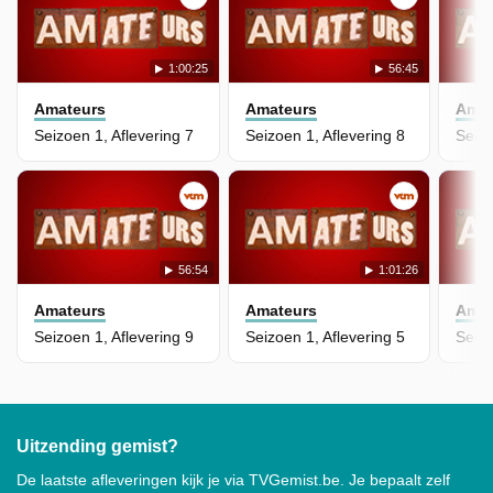
1:00:25
56:45
Amateurs
Amateurs
Amat
Seizoen 1, Aflevering 7
Seizoen 1, Aflevering 8
Seizo
56:54
1:01:26
Amateurs
Amateurs
Amat
Seizoen 1, Aflevering 9
Seizoen 1, Aflevering 5
Seizo
Uitzending gemist?
De laatste afleveringen kijk je via TVGemist.be. Je bepaalt zelf