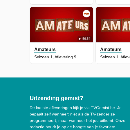
56:54
Amateurs
Amateurs
Seizoen 1, Aflevering 9
Seizoen 1, Aflev
Uitzending gemist?
De laatste afleveringen kijk je via TVGemist.be. Je
bepaalt zelf wanneer: niet als de TV-zender ze
programmeert, maar wanneer het jou uitkomt. Onze
redactie houdt je op de hoogte van je favoriete