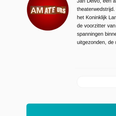
Jan Delvo, een as
theaterwedstrijd
het Koninklijk L
de voorzitter va
spanningen binne
uitgezonden, de 