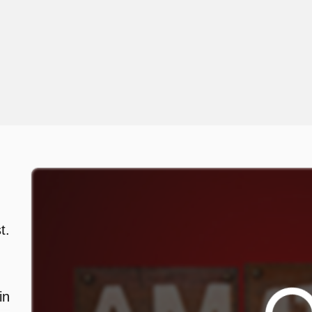
t.
in