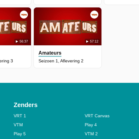
56:37
57:12
Amateurs
ering 3
Seizoen 1, Aflevering 2
Zenders
VRT 1
VRT Canvas
VTM
Play 4
Play 5
VTM 2