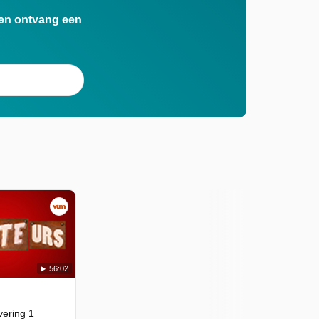
n en ontvang een
56:02
vering 1