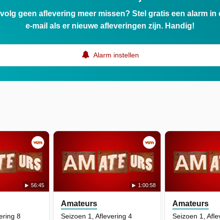
ervolg geen aflevering meer missen? Stel gratis een alarm i
e-mail als er nieuwe afleveringen zijn. Handig!
Alarm instellen
56:45
1:00:58
Amateurs
Amateurs
ering 8
Seizoen 1, Aflevering 4
Seizoen 1, Afle