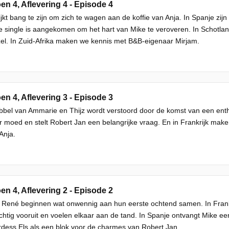
en 4, Aflevering 4 - Episode 4
ijkt bang te zijn om zich te wagen aan de koffie van Anja. In Spanje z
 single is aangekomen om het hart van Mike te veroveren. In Schotla
zel. In Zuid-Afrika maken we kennis met B&B-eigenaar Mirjam.
en 4, Aflevering 3 - Episode 3
bel van Ammarie en Thijz wordt verstoord door de komst van een entho
r moed en stelt Robert Jan een belangrijke vraag. En in Frankrijk ma
 Anja.
en 4, Aflevering 2 - Episode 2
n René beginnen wat onwennig aan hun eerste ochtend samen. In Frankri
chtig vooruit en voelen elkaar aan de tand. In Spanje ontvangt Mike e
dess Els als een blok voor de charmes van Robert Jan.