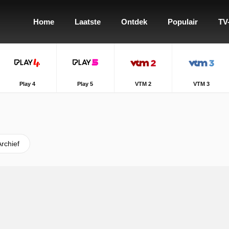
Home
Laatste
Ontdek
Populair
TV
Play 4
Play 5
VTM 2
VTM 3
Archief