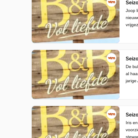
Seizo
Joop l
nieuwe
vrijge
Seizo
De bub
al haa
jarige
Seizo
Iris e
voorzi
stewar