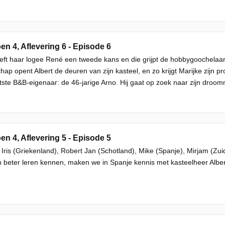
en 4, Aflevering 6 - Episode 6
eeft haar logee René een tweede kans en die grijpt de hobbygoochelaa
hap opent Albert de deuren van zijn kasteel, en zo krijgt Marijke zijn p
tste B&B-eigenaar: de 46-jarige Arno. Hij gaat op zoek naar zijn droo
en 4, Aflevering 5 - Episode 5
l Iris (Griekenland), Robert Jan (Schotland), Mike (Spanje), Mirjam (Zuid-
 beter leren kennen, maken we in Spanje kennis met kasteelheer Alber