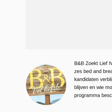
B&B Zoekt Lief N
zes bed and brea
kandidaten verbl
blijven en wie m
programma beschi