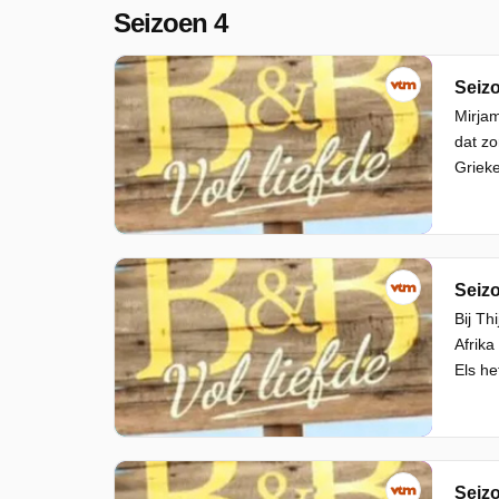
Seizoen 4
Seizo
Mirjam
dat zo
Grieke
Seizo
Bij Th
Afrika
Els he
Seizo