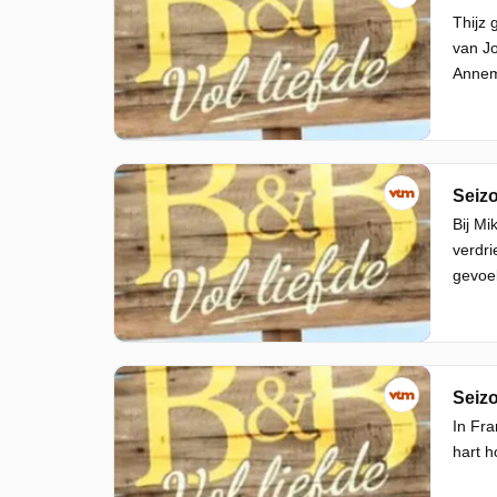
Thijz 
van Jo
Annem
Seizo
Bij Mi
verdri
gevoel
Seizo
In Fra
hart h