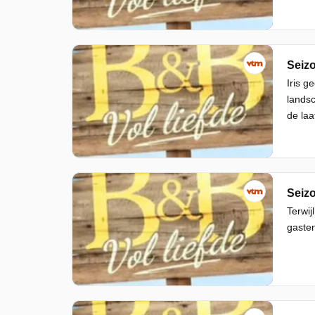
Seizo
Iris g
landsc
de laa
Seizo
Terwij
gasten