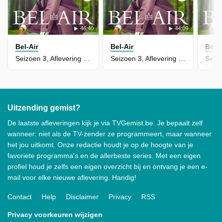
46:40
44:09
Bel-Air
Bel-Air
Bel-A
Seizoen 3, Aflevering 6 - Baggage
Seizoen 3, Aflevering 5 - Getting Personal
Uitzending gemist?
De laatste afleveringen kijk je via TVGemist.be. Je bepaalt zelf
wanneer: niet als de TV-zender ze programmeert, maar wanneer
het jou uitkomt. Onze redactie houdt je op de hoogte van je
favoriete programma's en de allerbeste series. Met een eigen
profiel houd je zelfs een eigen overzicht bij en ontvang je een e-
mail voor elke nieuwe aflevering. Handig!
Contact
Help
Disclaimer
Privacy
RSS
Privacy voorkeuren wijzigen