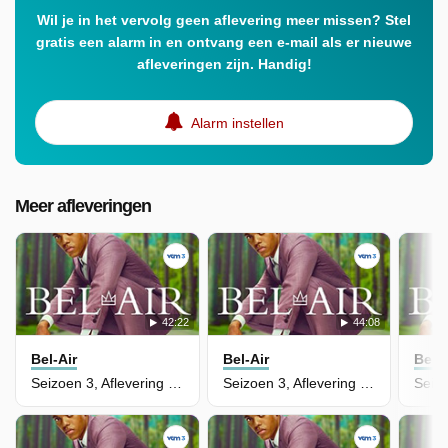
Wil je in het vervolg geen aflevering meer missen? Stel
gratis een alarm in en ontvang een e-mail als er nieuwe
afleveringen zijn. Handig!
Alarm instellen
Meer afleveringen
42:22
44:08
Bel-Air
Bel-Air
Bel-A
Seizoen 3, Aflevering 8 - Gimme a Break
Seizoen 3, Aflevering 7 - Black Lotus