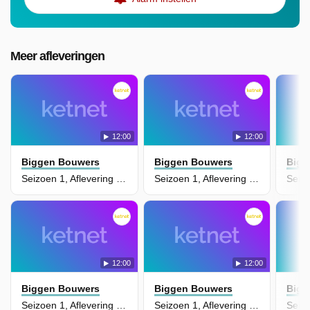
Meer afleveringen
12:00
12:00
Biggen Bouwers
Biggen Bouwers
Bigg
Seizoen 1, Aflevering 10 - Nacht Van De Vallende Sterren
Seizoen 1, Aflevering 9 - Berendruifbesdag
12:00
12:00
Biggen Bouwers
Biggen Bouwers
Bigg
Seizoen 1, Aflevering 8 - Groene Vingers
Seizoen 1, Aflevering 7 - Potige Pompoen