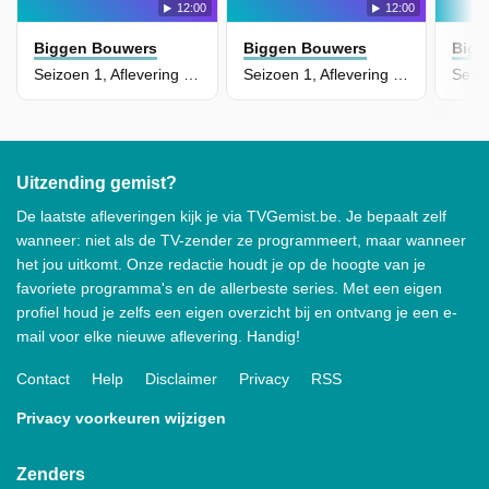
12:00
12:00
Biggen Bouwers
Biggen Bouwers
Bigg
Seizoen 1, Aflevering 10 - Nacht Van De Vallende Sterren
Seizoen 1, Aflevering 9 - Berendruifbesdag
Uitzending gemist?
De laatste afleveringen kijk je via TVGemist.be. Je bepaalt zelf
wanneer: niet als de TV-zender ze programmeert, maar wanneer
het jou uitkomt. Onze redactie houdt je op de hoogte van je
favoriete programma's en de allerbeste series. Met een eigen
profiel houd je zelfs een eigen overzicht bij en ontvang je een e-
mail voor elke nieuwe aflevering. Handig!
Contact
Help
Disclaimer
Privacy
RSS
Privacy voorkeuren wijzigen
Zenders