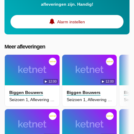
afleveringen zijn. Handig!
Alarm instellen
Meer afleveringen
12:00
12:00
Biggen Bouwers
Biggen Bouwers
Bigg
Seizoen 1, Aflevering 28 - Gekke Golf
Seizoen 1, Aflevering 27 - Kathybouwer