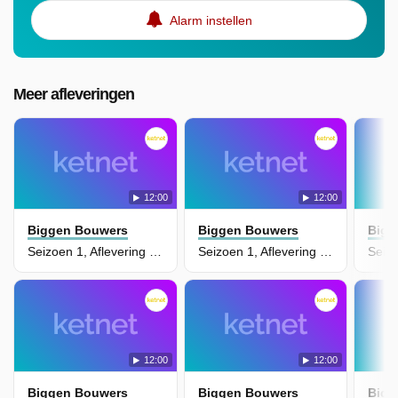
Alarm instellen
Meer afleveringen
12:00
12:00
Biggen Bouwers
Biggen Bouwers
Bigg
Seizoen 1, Aflevering 37 - Een Klein Stootje
Seizoen 1, Aflevering 35 - De Giechelspruitjes
12:00
12:00
Biggen Bouwers
Biggen Bouwers
Bigg