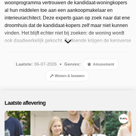
woonprogramma vertrouwen de kandidaat-woningkopers
al hun middelen toe aan een aankoopmakelaar en
interieurarchitect. Deze experts gaan op zoek naar dat ene
droomhuis dat de kandidaat-kopers zelf maar niet kunnen
vinden. Het blijft echter niet bij zoeken: de woning wordt
ook daadwerkelijk gekocht. Zodoende krijgen de kersverse
huizenbezitter hun woning pas te zien nadat de experts dit
voor hen hebben gekocht. De grote vraag is natuurlijk wat
er gebeurt wanneer zij zo’n belangrijke beslissing uit
Laatste:
06-07-2026
Genres:
Amusement
handen geven. Zijn ze blij met hun nieuwe huis of hadden
Wonen & bouwen
ze achteraf toch liever zelf een huis uitgezocht? Sinds
2025 is het populaire programma beschikbaar. Er zijn 17
afleveringen uitgezonden, de meest recente in juli 2026.
Laatste aflevering