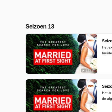
Seizoen 13
Seizo
Het ex
bruide
1:22:17
Seizo
Het is
de afg