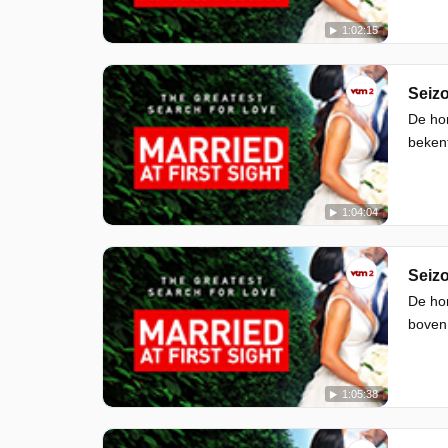
1:02:15
Seizo
De hom
bekent
1:04:04
Seizo
De ho
boven,
1:05:38