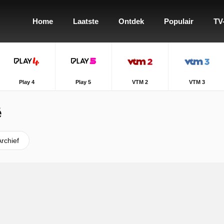
Home
Laatste
Ontdek
Populair
TV
Play 4
Play 5
VTM 2
VTM 3
ë
Archief