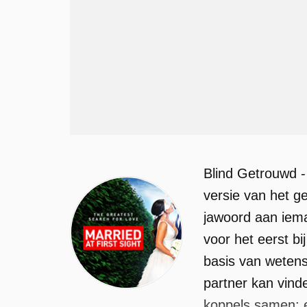
Blind Getrouwd - 
versie van het g
jawoord aan iema
voor het eerst b
basis van wetensc
partner kan vinde
koppels samen: 