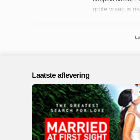
grote vraag is n
pasgetrouwde kop
programma beschi
La
Laatste aflevering