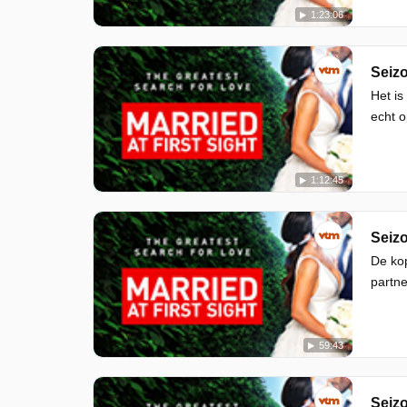
1:23:06
Seizo
Het is
echt o
1:12:45
Seizo
De kop
partn
59:43
Seizo