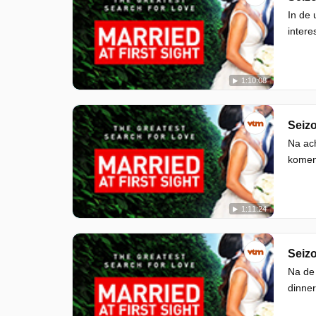
In de 
intere
1:10:08
Seizo
Na ach
komen
1:11:24
Seizo
Na de
dinner