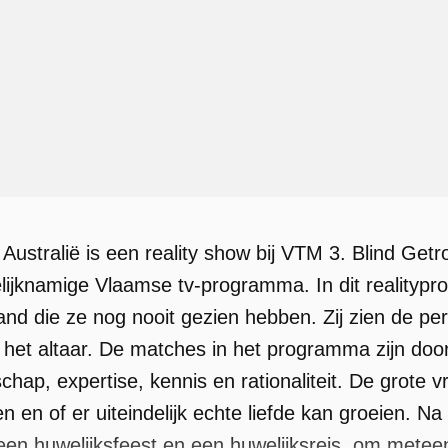
Australië is een reality show bij VTM 3. Blind Getr
elijknamige Vlaamse tv-programma. In dit realit
nd die ze nog nooit gezien hebben. Zij zien de p
ij het altaar. De matches in het programma zijn doo
hap, expertise, kennis en rationaliteit. De grote vr
n en of er uiteindelijk echte liefde kan groeien. N
een huwelijksfeest en een huwelijksreis, om met