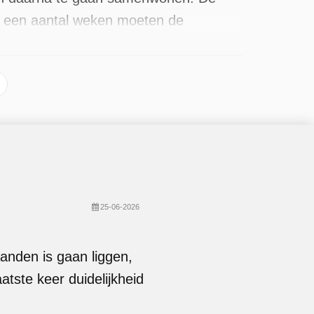
na een aantal weken moeten de
eiden. Sinds 2025 is het populaire
est recente in juni 2026.
25-06-2026
nden is gaan liggen,
atste keer duidelijkheid
.