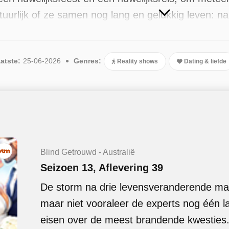
atuurlijk of ze samen nog lang en gelukkig leven: 
pels beslissen of ze getrouwd blijven of willen sch
kbaar. Er zijn 59 afleveringen uitgezonden, de me
atste:
25-06-2026
Genres:
Reality shows
Dating & liefde
Blind Getrouwd - Australië
Seizoen 13, Aflevering 39
De storm na drie levensveranderende maa
maar niet vooraleer de experts nog één la
eisen over de meest brandende kwesties