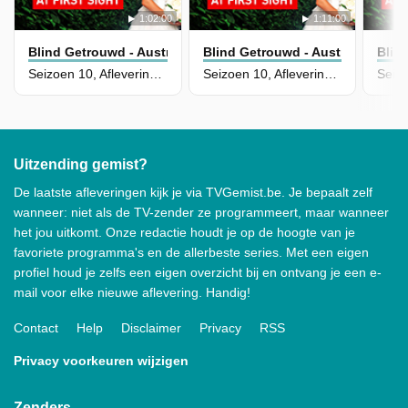
1:02:00
1:11:00
Blind Getrouwd - Australië
Blind Getrouwd - Australië
Blin
Seizoen 10, Aflevering 8 - Episode 8
Seizoen 10, Aflevering 7 - Episode 7
Uitzending gemist?
De laatste afleveringen kijk je via TVGemist.be. Je bepaalt zelf
wanneer: niet als de TV-zender ze programmeert, maar wanneer
het jou uitkomt. Onze redactie houdt je op de hoogte van je
favoriete programma's en de allerbeste series. Met een eigen
profiel houd je zelfs een eigen overzicht bij en ontvang je een e-
mail voor elke nieuwe aflevering. Handig!
Contact
Help
Disclaimer
Privacy
RSS
Privacy voorkeuren wijzigen
Zenders