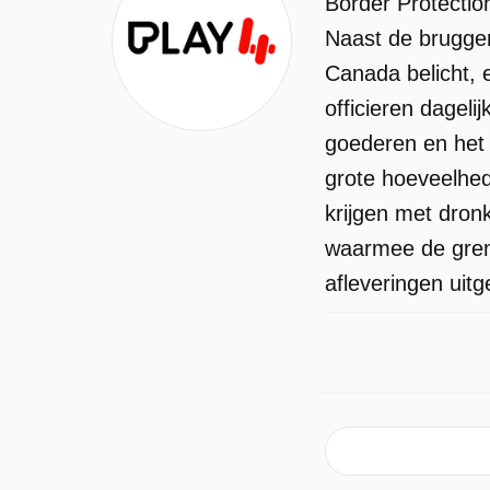
Border Protectio
Naast de bruggen
Canada belicht, 
officieren dageli
goederen en het 
grote hoeveelhed
krijgen met dronk
waarmee de grens
afleveringen uit