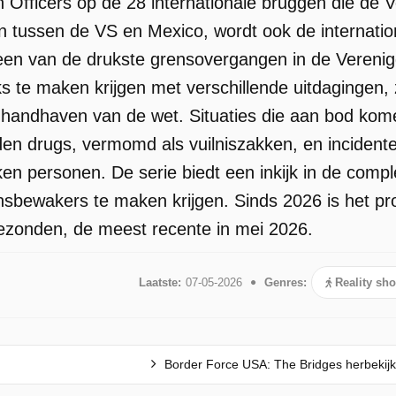
n Officers op de 28 internationale bruggen die de
 tussen de VS en Mexico, wordt ook de internation
een van de drukste grensovergangen in de Verenig
jks te maken krijgen met verschillende uitdagingen,
handhaven van de wet. Situaties die aan bod kome
en drugs, vermomd als vuilniszakken, en inciden
en personen. De serie biedt een inkijk in de compl
bewakers te maken krijgen. Sinds 2026 is het pr
gezonden, de meest recente in mei 2026.
Laatste:
07-05-2026
Genres:
Reality sh
Border Force USA: The Bridges herbekij