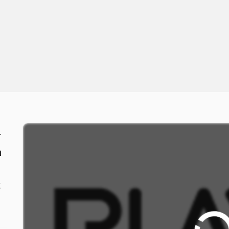
r
n
t