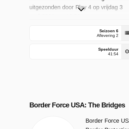
uitgezonden door Play 4 op vrijdag 3
april 2026 om 19:39 uur.
Seizoen 6
Aflevering 2
Speelduur
41:54
Border Force USA: The Bridges
Border Force USA