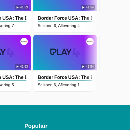
41:53
41:54
e USA: The Bridges
Border Force USA: The Bridges
Border For
vering 7
Seizoen 6, Aflevering 4
Seizoen 6, Afl
41:53
41:54
e USA: The Bridges
Border Force USA: The Bridges
Border For
vering 5
Seizoen 6, Aflevering 1
Seizoen 5, Afl
Populair