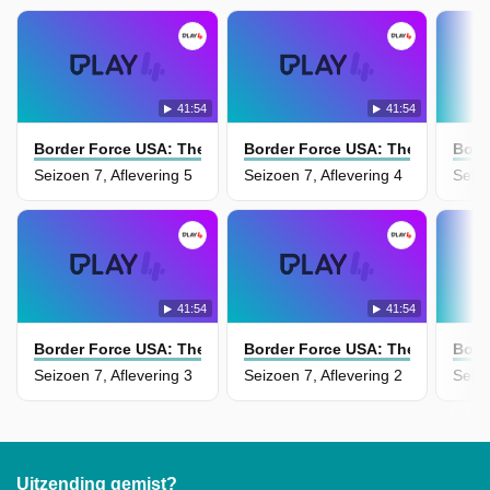
41:54
41:54
Border Force USA: The Bridges
Border Force USA: The Bridges
Bord
Seizoen 7, Aflevering 5
Seizoen 7, Aflevering 4
Seizo
41:54
41:54
Border Force USA: The Bridges
Border Force USA: The Bridges
Bord
Seizoen 7, Aflevering 3
Seizoen 7, Aflevering 2
Seizo
Uitzending gemist?