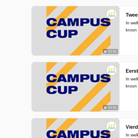
Twee
In wel
kroon
53:00
Eerst
In wel
kroon
54:00
Vierd
In wel