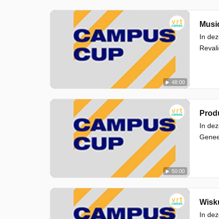
Musi
In dez
Revali
48:00
Prod
In dez
Genee
50:00
Wisk
In de