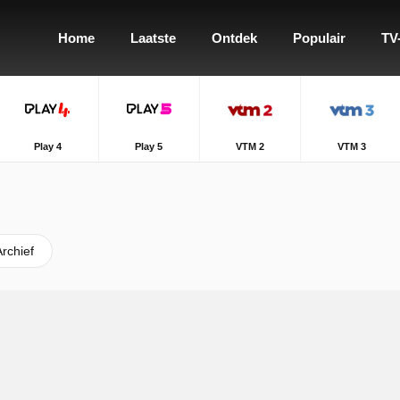
Home
Laatste
Ontdek
Populair
TV
Play 4
Play 5
VTM 2
VTM 3
Archief