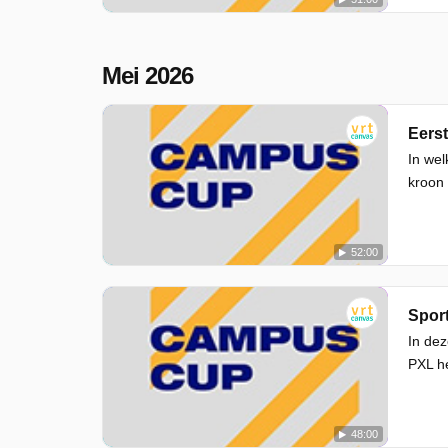
Mei 2026
Eerst
In wel
kroon
52:00
Spor
In dez
PXL he
48:00