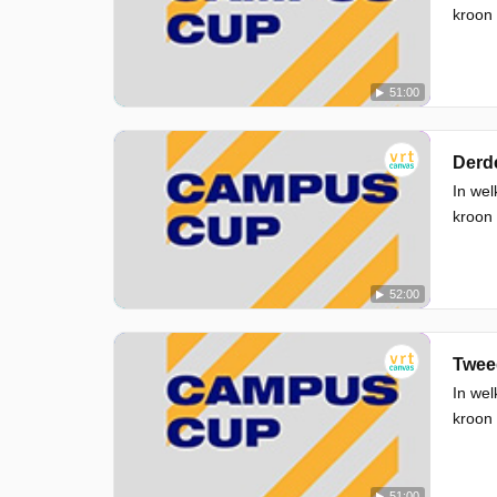
kroon
51:00
Derde
In wel
kroon
52:00
Twee
In wel
kroon
51:00