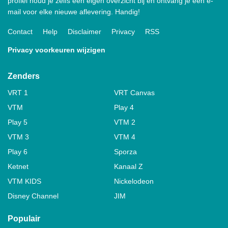
profiel houd je zelfs een eigen overzicht bij en ontvang je een e-
mail voor elke nieuwe aflevering. Handig!
Contact
Help
Disclaimer
Privacy
RSS
Privacy voorkeuren wijzigen
Zenders
VRT 1
VRT Canvas
VTM
Play 4
Play 5
VTM 2
VTM 3
VTM 4
Play 6
Sporza
Ketnet
Kanaal Z
VTM KIDS
Nickelodeon
Disney Channel
JIM
Populair