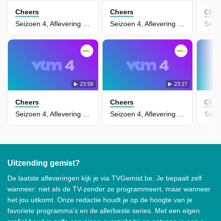
Cheers
Cheers
Chee
Seizoen 4, Aflevering 17 - Second Time Around
Seizoen 4, Aflevering 16 - Cliffie's Big Score
23:58
23:27
Cheers
Cheers
Chee
Seizoen 4, Aflevering 15 - The Triangle
Seizoen 4, Aflevering 14 - Suspicion
Uitzending gemist?
De laatste afleveringen kijk je via TVGemist.be. Je bepaalt zelf
wanneer: niet als de TV-zender ze programmeert, maar wanneer
het jou uitkomt. Onze redactie houdt je op de hoogte van je
favoriete programma's en de allerbeste series. Met een eigen