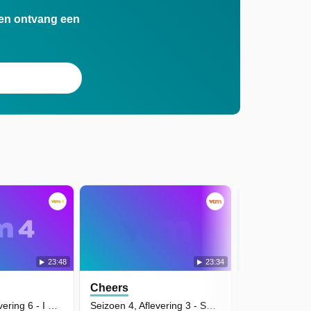
n en ontvang een
23:48
23:34
Cheers
Cheers
Seizoen 4, Aflevering 6 - I Will Gladly Pay You Tuesday
Seizoen 4, Aflevering 3 - Someday My Prince Will Come