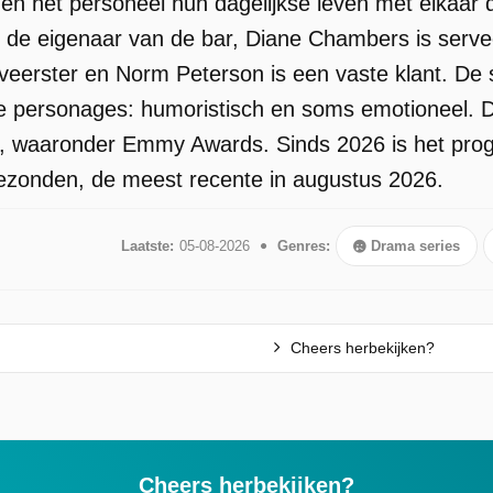
 en het personeel hun dagelijkse leven met elkaar
 de eigenaar van de bar, Diane Chambers is serveer
erveerster en Norm Peterson is een vaste klant. De 
de personages: humoristisch en soms emotioneel.
n, waaronder Emmy Awards. Sinds 2026 is het prog
gezonden, de meest recente in augustus 2026.
Laatste:
05-08-2026
Genres:
Drama series
Cheers herbekijken?
Cheers herbekijken?