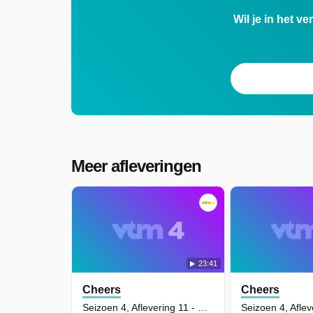
Wil je in het v
Meer afleveringen
23:41
Cheers
Cheers
Seizoen 4, Aflevering 11 - Don Juan is Hell