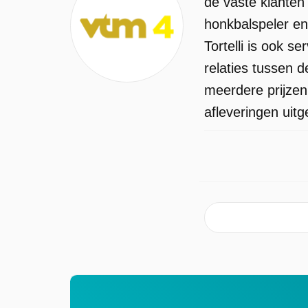
de vaste klanten
honkbalspeler en
Tortelli is ook s
relaties tussen 
meerdere prijze
afleveringen uit