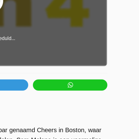
duld...
n bar genaamd Cheers in Boston, waar