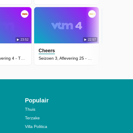
23:52
22:57
Cheers
Cheers
Seizoen 4, Aflevering 4 - The Groom Wore Clearasil
Seizoen 3, Aflevering 25 - Rescue Me
Populair
Thuis
Terzake
Villa Politica