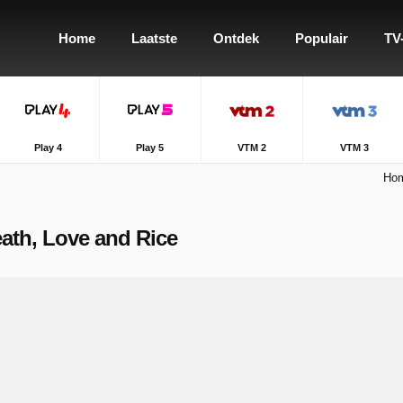
Home
Laatste
Ontdek
Populair
TV
Play 4
Play 5
VTM 2
VTM 3
Ho
Death, Love and Rice