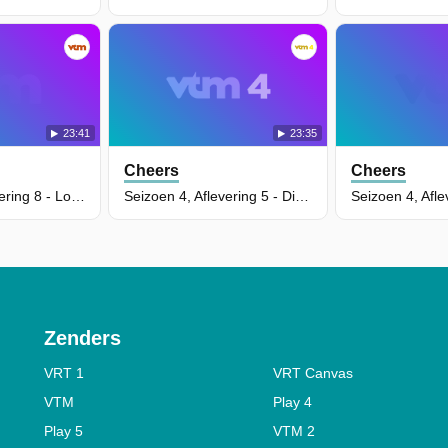
23:41
23:35
Cheers
Cheers
Seizoen 4, Aflevering 8 - Love Thy Neighbor
Seizoen 4, Aflevering 5 - Diane's Nightmare
Zenders
VRT 1
VRT Canvas
VTM
Play 4
Play 5
VTM 2