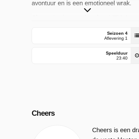
avontuur en is een emotioneel wrak.
Cheers is uitgezonden door VTM 4 op
vrijdag 8 mei 2026 om 00:00 uur.
Seizoen 4
Aflevering 1
Speelduur
23:40
Cheers
Cheers is een dr