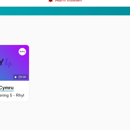
29:00
 Cymru
ering 5 - Rhyl