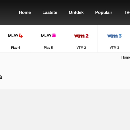
Home
Laatste
Ontdek
Populair
TV
Play 4
Play 5
VTM 2
VTM 3
Hom
a