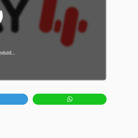
duld...