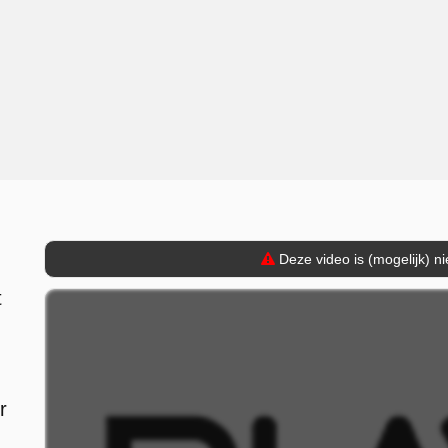
Deze video is (mogelijk) n
t
r