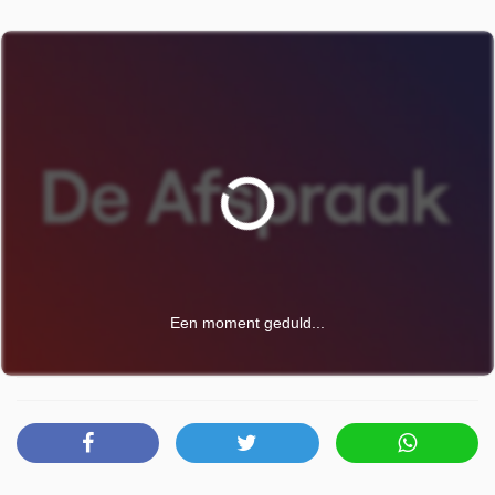
ervaringen in de podcast 'Vrouwen van IS' van Philip
Heymans. Hoe beleefden zij IS van binnenuit, en hoe
verliep hun terugkeer naar België? Fatima Ezzarhouni, van
wie haar zoon naar Syrië trok, zit mee aan tafel.
De Afspraak is uitgezonden door VRT Canvas op
maandag 8 juni 2026 om 20:40 uur.
Een moment geduld...