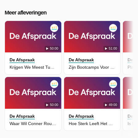
Meer afleveringen
50:00
51:00
De Afspraak
De Afspraak
De A
Krijgen We Meest Tumultueuze Wk Voetbal Ooit?
Zijn Bootcamps Voor Rellende Jongeren Een Goed Idee?
50:00
49:00
De Afspraak
De Afspraak
De A
Waar Wil Conner Rousseau Geld Voor De Begroting Halen?
Hoe Sterk Leeft Het Wk Voetbal In Amerika?