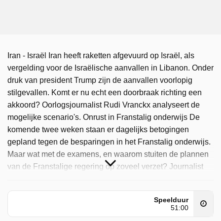
Iran - Israël Iran heeft raketten afgevuurd op Israël, als
vergelding voor de Israëlische aanvallen in Libanon. Onder
druk van president Trump zijn de aanvallen voorlopig
stilgevallen. Komt er nu echt een doorbraak richting een
akkoord? Oorlogsjournalist Rudi Vranckx analyseert de
mogelijke scenario's. Onrust in Franstalig onderwijs De
komende twee weken staan er dagelijks betogingen
gepland tegen de besparingen in het Franstalig onderwijs.
Maar wat met de examens, en waarom stuiten de plannen
van de Franstalige regering op zoveel verzet? Journalist
Christophe Deborsu, zelf zoon van twee onderwijzers, kijkt
met pijn in het hart naar de situatie. 'Vrouwen van IS' Vier
Speelduur
Belgische vrouwen die zich aansloten bij Islamitische
51:00
Staat (IS) getuigen voor het eerst openlijk over hun