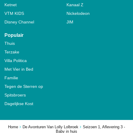
Ketnet
Kanaal Z
VTM KIDS
Nickelodeon
Disney Channel
JIM
Populair
Thuis
Terzake
Villa Politica
Met Vier in Bed
Familie
Tegen de Sterren op
Spitsbroers
Dagelijkse Kost
Home
De Avonturen Van Lolly Lolbroek
Seizoen 1, Aflevering 3 -
Baby in huis