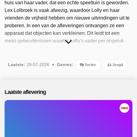
huis van haar vader, dat een echte speeltuin is geworden.
Lex Lolbroek is vaak afwezig, waardoor Lolly en haar
vrienden de vrijheid hebben om nieuwe uitvindingen uit te
proberen. In een van de afleveringen ontvangen ze een
apparaat dat objecten kan verkleinen. Dit leidt tot een
reeks gebeurtenissen waarbij Lolly's vader per ongeluk
wordt verkleind en de kinderen hem moeten helpen terug
te keren naar zijn normale grootte. In een andere aflevering
verwart Hubert een musicalapparaat met een muntspray,
Laatste:
29-07-2026
Genres:
Series
Jeugd
waardoor hij niet kan stoppen met zingen en dansen. De
kinderen moeten telkens creatieve oplossingen bedenken
voor de problemen die ontstaan door de uitvindingen van
Laatste aflevering
Lex. Sinds 2025 is het programma beschikbaar. Er zijn 20
afleveringen uitgezonden, de meest recente in juli 2026.