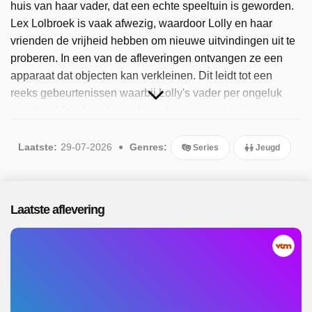
huis van haar vader, dat een echte speeltuin is geworden.
Lex Lolbroek is vaak afwezig, waardoor Lolly en haar
vrienden de vrijheid hebben om nieuwe uitvindingen uit te
proberen. In een van de afleveringen ontvangen ze een
apparaat dat objecten kan verkleinen. Dit leidt tot een
reeks gebeurtenissen waarbij Lolly's vader per ongeluk
wordt verkleind en de kinderen hem moeten helpen terug
te keren naar zijn normale grootte. In een andere aflevering
verwart Hubert een musicalapparaat met een muntspray,
Laatste:
29-07-2026
Genres:
Series
Jeugd
waardoor hij niet kan stoppen met zingen en dansen. De
kinderen moeten telkens creatieve oplossingen bedenken
voor de problemen die ontstaan door de uitvindingen van
Laatste aflevering
Lex. Sinds 2025 is het programma beschikbaar. Er zijn 20
afleveringen uitgezonden, de meest recente in juli 2026.