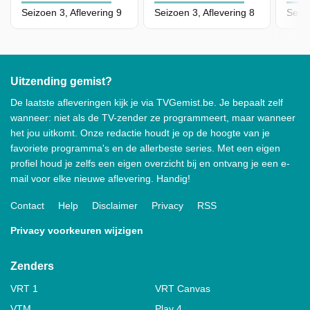
Seizoen 3, Aflevering 9
Seizoen 3, Aflevering 8
Seizo
Uitzending gemist?
De laatste afleveringen kijk je via TVGemist.be. Je bepaalt zelf
wanneer: niet als de TV-zender ze programmeert, maar wanneer
het jou uitkomt. Onze redactie houdt je op de hoogte van je
favoriete programma's en de allerbeste series. Met een eigen
profiel houd je zelfs een eigen overzicht bij en ontvang je een e-
mail voor elke nieuwe aflevering. Handig!
Contact
Help
Disclaimer
Privacy
RSS
Privacy voorkeuren wijzigen
Zenders
VRT 1
VRT Canvas
VTM
Play 4