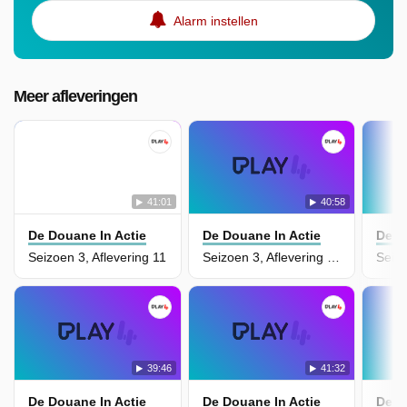
Alarm instellen
Meer afleveringen
41:01
40:58
De Douane In Actie
De Douane In Actie
De D
Seizoen 3, Aflevering 11
Seizoen 3, Aflevering 10
Seizo
39:46
41:32
De Douane In Actie
De Douane In Actie
De D