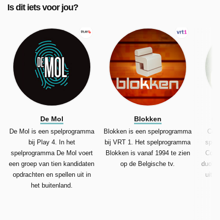
Is dit iets voor jou?
De Mol
Blokken
Co
De Mol is een spelprogramma
Blokken is een spelprogramma
Code
bij Play 4. In het
bij VRT 1. Het spelprogramma
spel
spelprogramma De Mol voert
Blokken is vanaf 1994 te zien
Code
een groep van tien kandidaten
op de Belgische tv.
duo's
opdrachten en spellen uit in
uit 
het buitenland.