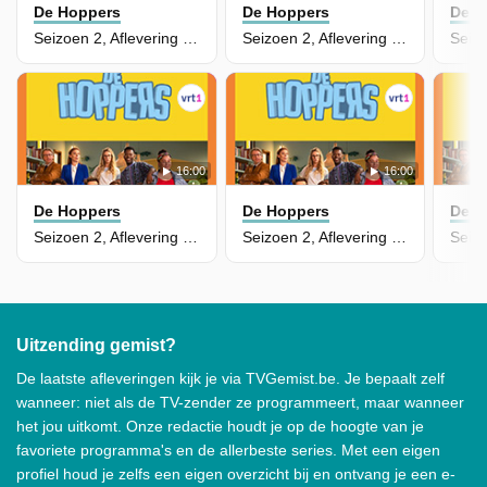
De Hoppers
De Hoppers
De H
Seizoen 2, Aflevering 32 - De Eerste Kus
Seizoen 2, Aflevering 31 - Ze Worden Zo Snel Groot
16:00
16:00
De Hoppers
De Hoppers
De H
Seizoen 2, Aflevering 30 - Inspecteur Jackie
Seizoen 2, Aflevering 29 - Ik Vraag Het Aan
Uitzending gemist?
De laatste afleveringen kijk je via TVGemist.be. Je bepaalt zelf
wanneer: niet als de TV-zender ze programmeert, maar wanneer
het jou uitkomt. Onze redactie houdt je op de hoogte van je
favoriete programma's en de allerbeste series. Met een eigen
profiel houd je zelfs een eigen overzicht bij en ontvang je een e-