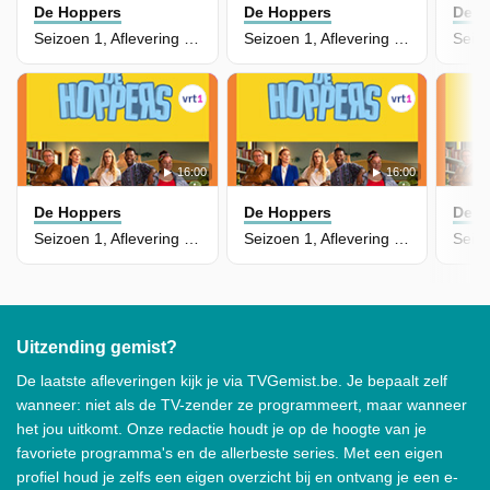
De Hoppers
De Hoppers
De H
Seizoen 1, Aflevering 10 - Dit Is Geen Planeet, Dit Is Een Ruimteschip
Seizoen 1, Aflevering 9 - Luiheidsformule
16:00
16:00
De Hoppers
De Hoppers
De H
Seizoen 1, Aflevering 8 - Curry
Seizoen 1, Aflevering 6 - Protest
Uitzending gemist?
De laatste afleveringen kijk je via TVGemist.be. Je bepaalt zelf
wanneer: niet als de TV-zender ze programmeert, maar wanneer
het jou uitkomt. Onze redactie houdt je op de hoogte van je
favoriete programma's en de allerbeste series. Met een eigen
profiel houd je zelfs een eigen overzicht bij en ontvang je een e-