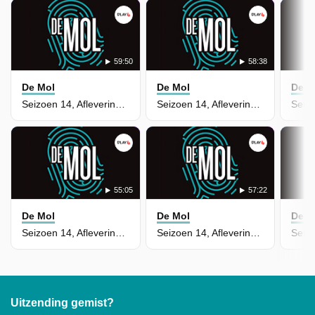
59:50
58:38
De Mol
De Mol
De M
Seizoen 14, Aflevering 9
Seizoen 14, Aflevering 7
55:05
57:22
De Mol
De Mol
De M
Seizoen 14, Aflevering 6
Seizoen 14, Aflevering 5
Uitzending gemist?