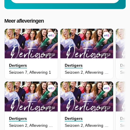
Meer afleveringen
25:00
25:53
Dertigers
Dertigers
Dert
Seizoen 7, Aflevering 1
Seizoen 2, Aflevering 24
28:46
21:27
Dertigers
Dertigers
Dert
Seizoen 2, Aflevering 23
Seizoen 2, Aflevering 22