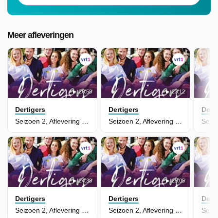
Meer afleveringen
26:58
23:12
Dertigers
Dertigers
Dert
Seizoen 2, Aflevering 16
Seizoen 2, Aflevering 15
24:38
25:05
Dertigers
Dertigers
Dert
Seizoen 2, Aflevering 14
Seizoen 2, Aflevering 13