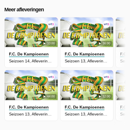
Meer afleveringen
33:00
36:00
F.C. De Kampioenen
F.C. De Kampioenen
F.C.
Seizoen 14, Aflevering 1 - Café Op Stelten
Seizoen 13, Aflevering 13 - Bloemetjes En Bijtjes
44:00
32:00
F.C. De Kampioenen
F.C. De Kampioenen
F.C.
Seizoen 13, Aflevering 11 - Hoogtevrees
Seizoen 13, Aflevering 10 - Vrolijke Vrienden