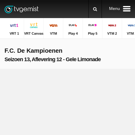
Menu
VRT 1
VRT Canvas
VTM
Play 4
Play 5
VTM 2
VTM 
F.C. De Kampioenen
Seizoen 13, Aflevering 12 - Gele Limonade