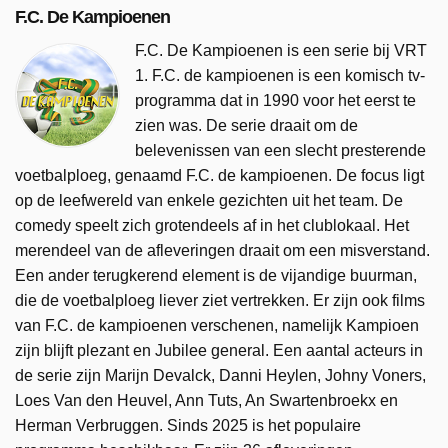
F.C. De Kampioenen
F.C. De Kampioenen is een serie bij VRT
1. F.C. de kampioenen is een komisch tv-
programma dat in 1990 voor het eerst te
zien was. De serie draait om de
belevenissen van een slecht presterende
voetbalploeg, genaamd F.C. de kampioenen. De focus ligt
op de leefwereld van enkele gezichten uit het team. De
comedy speelt zich grotendeels af in het clublokaal. Het
merendeel van de afleveringen draait om een misverstand.
Een ander terugkerend element is de vijandige buurman,
die de voetbalploeg liever ziet vertrekken. Er zijn ook films
van F.C. de kampioenen verschenen, namelijk Kampioen
zijn blijft plezant en Jubilee general. Een aantal acteurs in
de serie zijn Marijn Devalck, Danni Heylen, Johny Voners,
Loes Van den Heuvel, Ann Tuts, An Swartenbroekx en
Herman Verbruggen. Sinds 2025 is het populaire