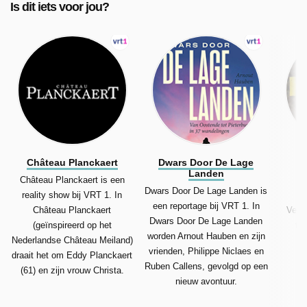
Is dit iets voor jou?
Château Planckaert
Dwars Door De Lage
Landen
Château Planckaert is een
De
Dwars Door De Lage Landen is
reality show bij VRT 1. In
een reportage bij VRT 1. In
Château Planckaert
Vers
Dwars Door De Lage Landen
(geïnspireerd op het
tou
worden Arnout Hauben en zijn
Nederlandse Château Meiland)
a
vrienden, Philippe Niclaes en
draait het om Eddy Planckaert
v
Ruben Callens, gevolgd op een
(61) en zijn vrouw Christa.
nieuw avontuur.