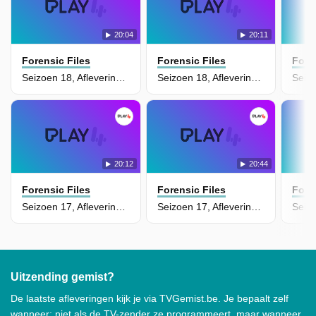
20:04
20:11
Forensic Files
Forensic Files
Fore
Seizoen 18, Aflevering 2 - The Maidenwater Murder
Seizoen 18, Aflevering 1 - Murder On Helium Road
20:12
20:44
Forensic Files
Forensic Files
Fore
Seizoen 17, Aflevering 14 - Tell No Tales
Seizoen 17, Aflevering 13 - Telltale Marks
Uitzending gemist?
De laatste afleveringen kijk je via TVGemist.be. Je bepaalt zelf
wanneer: niet als de TV-zender ze programmeert, maar wanneer