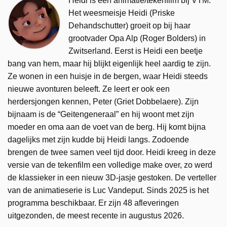
Heidi is een animatie/tekenfilm bij VTM.
Het weesmeisje Heidi (Priske
Dehandschutter) groeit op bij haar
grootvader Opa Alp (Roger Bolders) in
Zwitserland. Eerst is Heidi een beetje
bang van hem, maar hij blijkt eigenlijk heel aardig te zijn.
Ze wonen in een huisje in de bergen, waar Heidi steeds
nieuwe avonturen beleeft. Ze leert er ook een
herdersjongen kennen, Peter (Griet Dobbelaere). Zijn
bijnaam is de “Geitengeneraal” en hij woont met zijn
moeder en oma aan de voet van de berg. Hij komt bijna
dagelijks met zijn kudde bij Heidi langs. Zodoende
brengen de twee samen veel tijd door. Heidi kreeg in deze
versie van de tekenfilm een volledige make over, zo werd
de klassieker in een nieuw 3D-jasje gestoken. De verteller
van de animatieserie is Luc Vandeput. Sinds 2025 is het
programma beschikbaar. Er zijn 48 afleveringen
uitgezonden, de meest recente in augustus 2026.