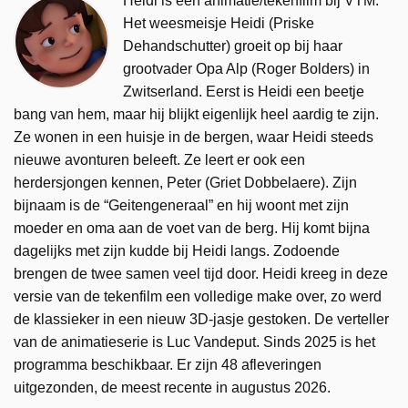
Heidi is een animatie/tekenfilm bij VTM.
Het weesmeisje Heidi (Priske
Dehandschutter) groeit op bij haar
grootvader Opa Alp (Roger Bolders) in
Zwitserland. Eerst is Heidi een beetje
bang van hem, maar hij blijkt eigenlijk heel aardig te zijn.
Ze wonen in een huisje in de bergen, waar Heidi steeds
nieuwe avonturen beleeft. Ze leert er ook een
herdersjongen kennen, Peter (Griet Dobbelaere). Zijn
bijnaam is de “Geitengeneraal” en hij woont met zijn
moeder en oma aan de voet van de berg. Hij komt bijna
dagelijks met zijn kudde bij Heidi langs. Zodoende
brengen de twee samen veel tijd door. Heidi kreeg in deze
versie van de tekenfilm een volledige make over, zo werd
de klassieker in een nieuw 3D-jasje gestoken. De verteller
van de animatieserie is Luc Vandeput. Sinds 2025 is het
programma beschikbaar. Er zijn 48 afleveringen
uitgezonden, de meest recente in augustus 2026.