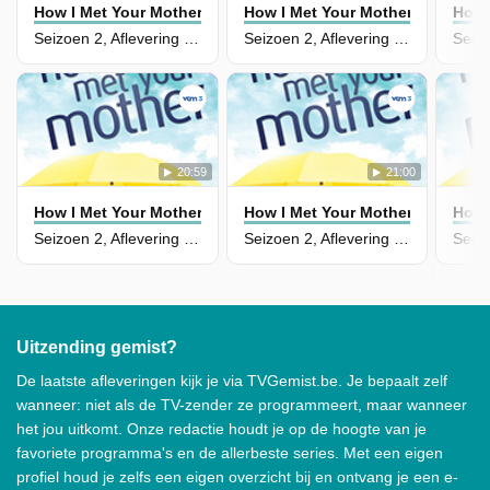
How I Met Your Mother
How I Met Your Mother
How 
Seizoen 2, Aflevering 11 - How Lily Stole Christmas
Seizoen 2, Aflevering 12 - First Time in New York
20:59
21:00
How I Met Your Mother
How I Met Your Mother
How 
Seizoen 2, Aflevering 9 - Slap Bet
Seizoen 2, Aflevering 10 - Single Stamina
Uitzending gemist?
De laatste afleveringen kijk je via TVGemist.be. Je bepaalt zelf
wanneer: niet als de TV-zender ze programmeert, maar wanneer
het jou uitkomt. Onze redactie houdt je op de hoogte van je
favoriete programma's en de allerbeste series. Met een eigen
profiel houd je zelfs een eigen overzicht bij en ontvang je een e-