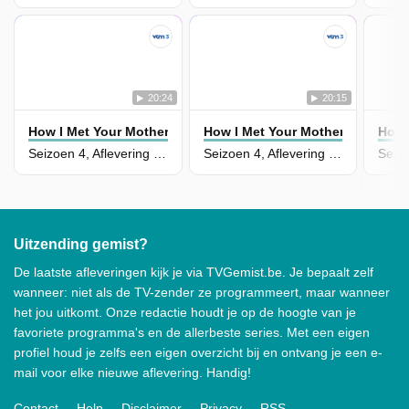
20:24
20:15
How I Met Your Mother
How I Met Your Mother
How 
Seizoen 4, Aflevering 17 - The Front Porch
Seizoen 4, Aflevering 18 - Old King Clancy
Uitzending gemist?
De laatste afleveringen kijk je via TVGemist.be. Je bepaalt zelf
wanneer: niet als de TV-zender ze programmeert, maar wanneer
het jou uitkomt. Onze redactie houdt je op de hoogte van je
favoriete programma's en de allerbeste series. Met een eigen
profiel houd je zelfs een eigen overzicht bij en ontvang je een e-
mail voor elke nieuwe aflevering. Handig!
Contact
Help
Disclaimer
Privacy
RSS