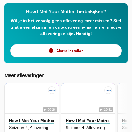
How I Met Your Mother herbekijken?
Wil je in het vervolg geen aflevering meer missen? Stel
gratis een alarm in en ontvang een e-mail als er nieuwe
afleveringen zijn. Handig!
Alarm instellen
Meer afleveringen
20:26
20:31
How I Met Your Mother
How I Met Your Mother
How 
Seizoen 4, Aflevering 19 - Murtaugh
Seizoen 4, Aflevering 20 - Mosbius Designs