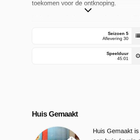
toekomen voor de ontknoping.
Huis Gemaakt is uitgezonden door VT
op woensdag 10 juni 2026 om 00:00
Seizoen 5
uur.
Aflevering 30
Speelduur
45:01
Huis Gemaakt
Huis Gemaakt is