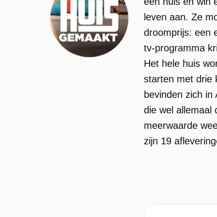
een huis én win 
leven aan. Ze mo
droomprijs: een 
tv-programma kr
Het hele huis w
starten met drie
bevinden zich in
die wel allemaal
meerwaarde weet 
zijn 19 afleverin