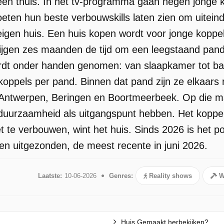
een thuis. In het tv-programma gaan negen jonge
eten hun beste verbouwskills laten zien om uiteind
eigen huis. Een huis kopen wordt voor jonge koppel
ijgen zes maanden de tijd om een leegstaand pand
ordt onder handen genomen: van slaapkamer tot 
 koppels per pand. Binnen dat pand zijn ze elkaar
 Antwerpen, Beringen en Boortmeerbeek. Op die ma
 duurzaamheid als uitgangspunt hebben. Het koppel 
te verbouwen, wint het huis. Sinds 2026 is het p
gen uitgezonden, de meest recente in juni 2026.
Laatste:
10-06-2026
Genres:
Reality shows
W
Huis Gemaakt herbekijken?