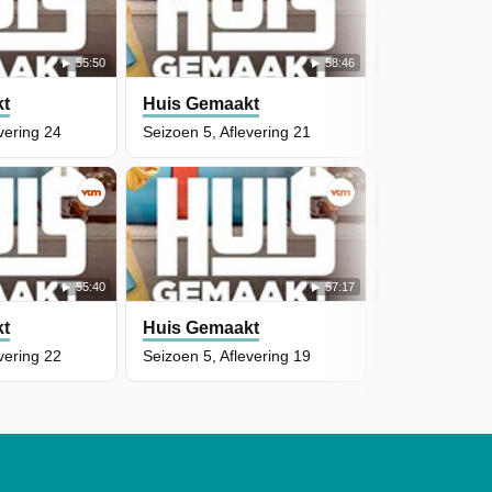
55:50
58:46
kt
Huis Gemaakt
Huis Gemaa
vering 24
Seizoen 5, Aflevering 21
Seizoen 5, Afl
55:40
57:17
kt
Huis Gemaakt
Huis Gemaa
vering 22
Seizoen 5, Aflevering 19
Seizoen 5, Afl