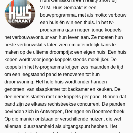
Huis Gemaakt is een reality show bij
VTM. Huis Gemaakt is een
bouwprogramma, met als motto: verbouw
een huis én win een thuis. In het tv-
programma gaan negen jonge koppels
het verbouwavontuur van hun leven aan. Ze moeten hun
beste verbouwskills laten zien om uiteindelijk kans te
maken op de ultieme droomprijs: een eigen huis. Een huis
kopen wordt voor jonge koppels steeds moeilijker. De
koppels in het tv-programma krijgen zes maanden de tijd
om een leegstaand pand te renoveren tot hun
droomwoning. Het hele huis wordt onder handen
genomen: van slaapkamer tot badkamer en keuken. De
deelnemers starten met drie koppels per pand. Binnen dat
pand zijn ze elkaars rechtstreekse concurrent. De panden
bevinden zich in Antwerpen, Beringen en Boortmeerbeek.
Op die manier ontstaan er verschillende huizen, die wel
allemaal duurzaamheid als uitgangspunt hebben. Het