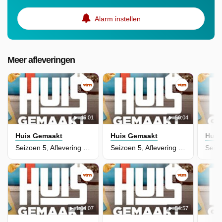
Alarm instellen
Meer afleveringen
45:01
50:04
Huis Gemaakt
Huis Gemaakt
Huis
Seizoen 5, Aflevering 30
Seizoen 5, Aflevering 29
1:04:07
54:57