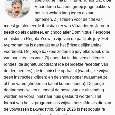
spelprogramma bij Play 4. Junior Back Off
Vlaanderen laat een groep jonge bakkers
het zes weken lang tegen elkaar
opnemen. Zij strijden voor de titel van
meest getalenteerde thuisbakker van Vlaanderen. Jeroom
treedt op als gastheer, en chocolatier Dominique Persoone
en historica Regula Ysewijn zijn van de partij als jury. Het
tv-programma is gemaakt naar het Britse gelijknamige
voorbeeld. De jonge bakkers zetten de jury elke week drie
van hun creaties voor. Zij doen dat in drie verschillende
rondes: de signatuuropdracht (de beproefde recepten van
de deelnemers), de technische opdracht (waarbij ze vrijwel
geen instructies krijgen) en de showstopper (waarmee ze
al hun vaardigheden en talent kunnen tonen). De jonge
deelnemers willen allemaal de beste van de uitzending
worden en vooral niet naar huis gestuurd worden. Het
format van het tv-programma is vrijwel hetzelfde als die van
de volwassen bakwedstrijd. Sinds 2026 is het populaire