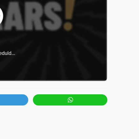
duld...