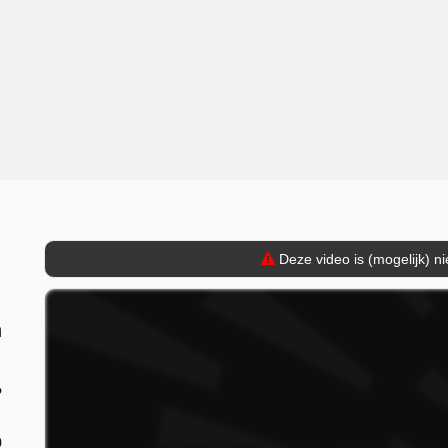
Deze video is (mogelijk) n
n
?
p